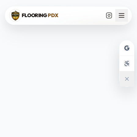
Saltar al contenido
FLOORING
PDX