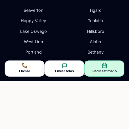
Beaverton
Tigard
Happy Valley
Tualatin
Lake Oswego
Hillsboro
West Linn
Aloha
Portland
Bethany
Gresham
Wilsonville
Llamar
Enviar fotos
Pedir estimado
Oregon City
Vancouver, WA
Clackamas
Camas, WA
CONTACTO