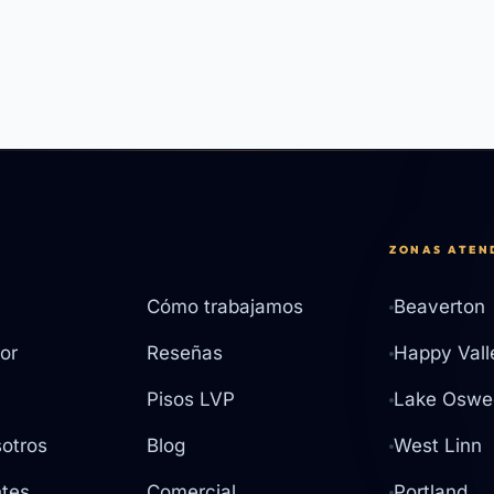
ZONAS ATEN
Cómo trabajamos
Beaverton
or
Reseñas
Happy Vall
Pisos LVP
Lake Oswe
otros
Blog
West Linn
tes
Comercial
Portland