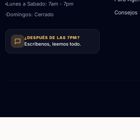
Lunes a Sabado: 7am - 7pm
Consejos
Domingos: Cerrado
¿DESPUÉS DE LAS 7PM?
Escríbenos, leemos todo.
¿Dan estimados gratis?
Sí, ofrecemos estimados detalla
el área metropolitana de Portland