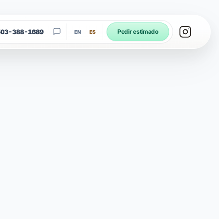
503-388-1689
Pedir estimado
EN
ES