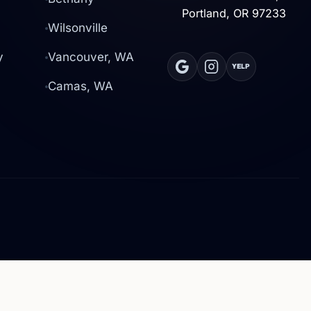
Portland, OR 97233
Wilsonville
y
Vancouver, WA
YELP
Camas, WA
ncia completa (CCB #227332),
ar tanto en Oregon como en