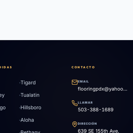
DIDAS
CONTACTO
Tigard
EMAIL
flooringpdx@yahoo.com
ey
Tualatin
LLAMAR
go
Hillsboro
503-388-1689
Aloha
DIRECCIÓN
639 SE 155th Ave,
Bethany