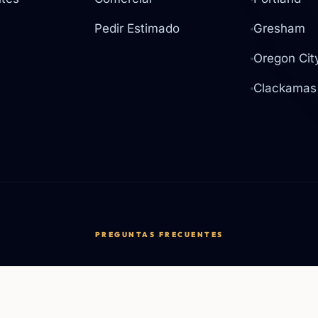
Pedir Estimado
Gresham
Oregon Cit
Clackamas
PREGUNTAS FRECUENTES
¿Tienen licencia y seguro?
dos sin compromiso en todo
Sí, Flooring PDX tiene lice
 y el suroeste de
fianza y seguro para trabaj