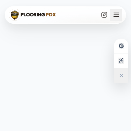
Saltar al contenido
FLOORING
PDX