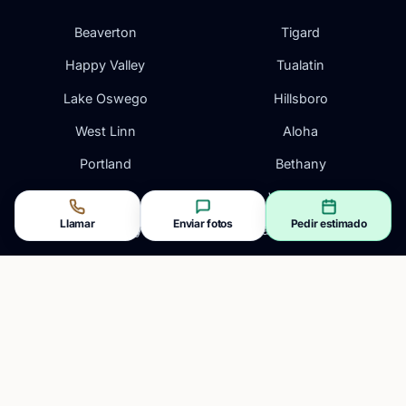
Beaverton
Tigard
Happy Valley
Tualatin
Lake Oswego
Hillsboro
West Linn
Aloha
Portland
Bethany
Gresham
Wilsonville
Llamar
Enviar fotos
Pedir estimado
Oregon City
Vancouver, WA
Clackamas
Camas, WA
CONTACTO