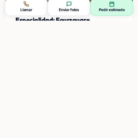
Llamar
Enviar fotos
Pedir estimado
Especialidad: Foursquare
Rejuveneciendo pisos duraderos de roble rojo o
abeto, estabilizando los subsuelos originales y
eliminando crujidos.
Servicio local en Westlake