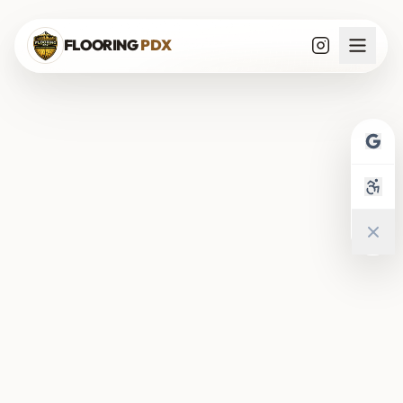
Saltar al contenido
FLOORING
PDX