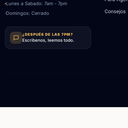
Lunes a Sabado: 7am - 7pm
Consejos
Domingos: Cerrado
¿DESPUÉS DE LAS 7PM?
Escríbenos, leemos todo.
¿Dan estimados gratis?
Sí, ofrecemos estimados detalla
el área metropolitana de Portland