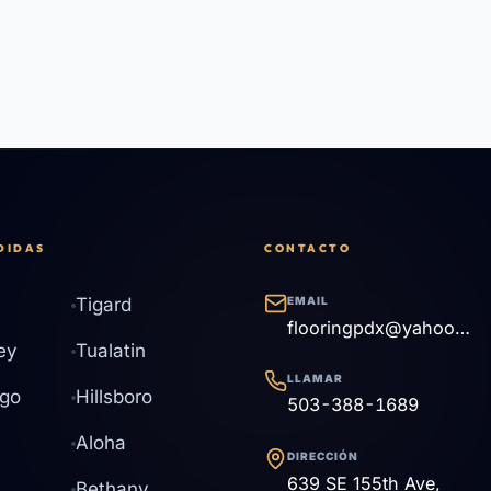
DIDAS
CONTACTO
Tigard
EMAIL
flooringpdx@yahoo.com
ey
Tualatin
LLAMAR
go
Hillsboro
503-388-1689
Aloha
DIRECCIÓN
639 SE 155th Ave,
Bethany