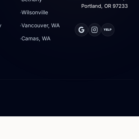
Portland, OR 97233
Wilsonville
y
Vancouver, WA
YELP
Camas, WA
ncia completa (CCB #227332),
ar tanto en Oregon como en