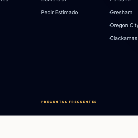
Pedir Estimado
Gresham
Oregon Cit
Clackamas
PREGUNTAS FRECUENTES
¿Tienen licencia y seguro?
dos sin compromiso en todo
Sí, Flooring PDX tiene lice
 y el suroeste de
fianza y seguro para trabaj