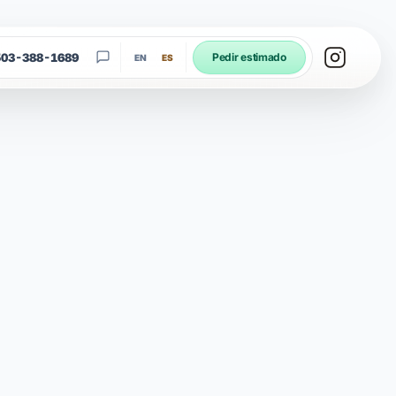
503-388-1689
Pedir estimado
EN
ES