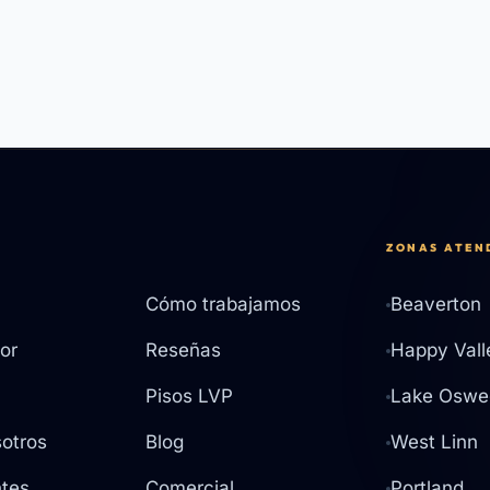
ZONAS ATEN
Cómo trabajamos
Beaverton
or
Reseñas
Happy Vall
Pisos LVP
Lake Oswe
otros
Blog
West Linn
tes
Comercial
Portland