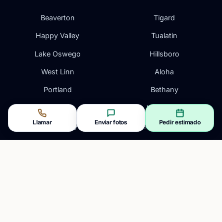
Beaverton
Tigard
Happy Valley
Tualatin
Lake Oswego
Hillsboro
West Linn
Aloha
Portland
Bethany
Gresham
Wilsonville
Llamar
Enviar fotos
Pedir estimado
Oregon City
Vancouver, WA
Clackamas
Camas, WA
CONTACTO