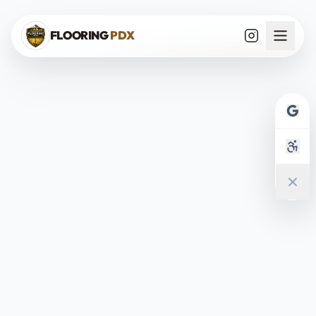
Saltar al contenido
FLOORING
PDX