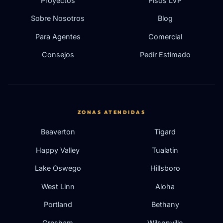
Proyectos
Pisos LVP
Sobre Nosotros
Blog
Para Agentes
Comercial
Consejos
Pedir Estimado
ZONAS ATENDIDAS
Beaverton
Tigard
Happy Valley
Tualatin
Lake Oswego
Hillsboro
West Linn
Aloha
Portland
Bethany
Gresham
Wilsonville