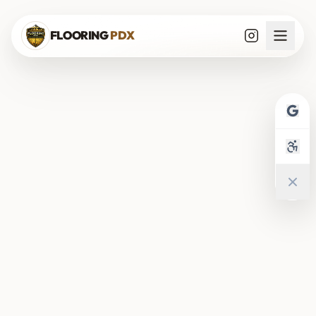
Saltar al contenido
FLOORING
PDX